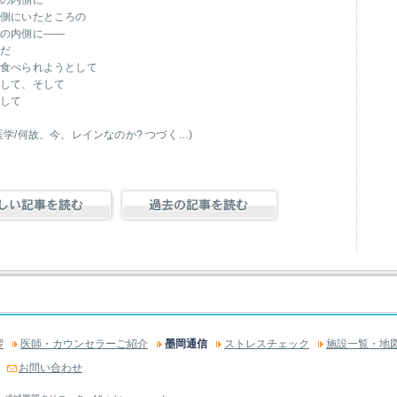
身の内側に
内側にいたところの
あの内側に――
のだ
た食べられようとして
として、そして
として
学/何故、今、レインなのか? つづく…)
拶
医師・カウンセラーご紹介
墨岡通信
ストレスチェック
施設一覧・地
お問い合わせ