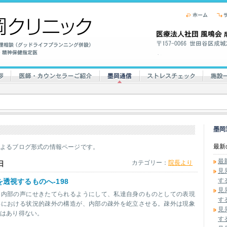
墨岡
最新
によるブログ形式の情報ページです。
最
カテゴリー：
院長より
日
見
す
透視するものへ-198
見
い内部の声にせきたてられるようにして、私達自身のものとしての表現
す
部における状況的疎外の構造が、内部の疎外を屹立させる。疎外は現象
見
ではあり得ない。
す