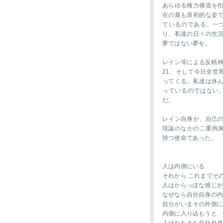
あらゆる権力構造を
在の最も原初的な姿
ているのである。一
り、私達の日々の生
夢ではない夢を。
レイン等による反精神
21、そして今日全世
ってくる。私達は休
っているのではない
だ。
レイン自身が、自己
現論のなかの二重拘束
持つ使命であった。
人は内側にいる
それから これまでそ
人はからっぽな感じ
なぜなら自分自身の
自分がいまその外側に
内側に入り込もうと