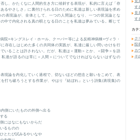
見
拒否し、かたくなに人間的生き方に傾斜する表現が、私的に言えば「存
す
であるやさしさ」に裏付けられる日のために私達は新しい表現論を求め
見
つの表現論が、全体として、一つの人間論となり、一つの状況論とな
す
活の中で内化される真の唄となる日のことを私達は夢みている。断じて
カテ
ク
病院=キングスレイ・ホール、クーパー等による反精神病棟=ヴィラ・
院
界に存在しはじめた多くの共同体の実践が、私達に厳しい問いかけを行
カ
んでいることは許されない。だが、私達は＜運動＞とか、＜闘争＞を語
そ
。私達が語るのは常に＜人間＞についてでなければならないはずなの
の表現論を内化していく過程で、切ないほどの想念と願いをこめて、表
を打ち破ろうとする作業が、やはり『結ぼれ』という詩集(表現集)の
の内側にいたものの外側へ出る
がする
内側にはなにもないからだ
いるものの
、ひとたび試みるやいなや