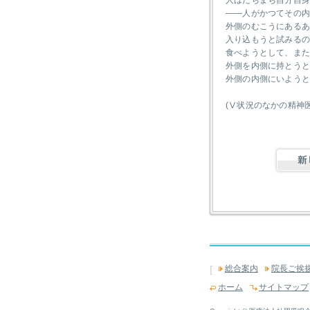
人はたちまち自分自
――人がかつてその
外側のむこうにある
入り込もうと試みる
食べようとして、ま
外側を内側に持とう
外側の内側にいよう
(Ⅴ状況のなかの精神医
[
総合案内
院長ご挨
ホーム
サイトマップ