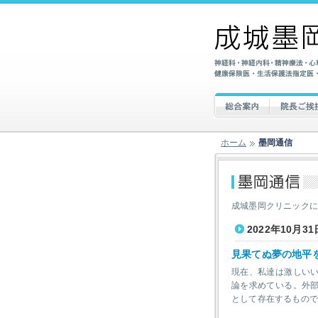
ホーム
墨岡通信
成城墨岡クリニック
2022年10月31
見果てぬ夢の地平を
現在、私達は激しい
論を求めている。外
として存在するもの