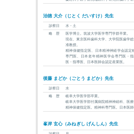
治徳 大介（じとく だいすけ）先生
診察日
水・土
略 歴
医学博士。筑波大学医学専門学群卒業。
現在、東京医科歯科大学、大学院医歯学総
准教授。
精神保健指定医、日本精神神経学会認定
専門医、日本老年精神医学会専門医・指
医・指導医、日本医師会認定産業医。
後藤 まどか（ごとう まどか）先生
診察日
水
略 歴
岐阜大学医学部卒業。
岐阜大学医学部付属病院精神神経科、医療
精神保健指定医。精神科専門医。日本医師
峯岸 玄心（みねぎし げんしん）先生
診察日
月