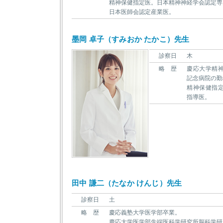
精神保健指定医。日本精神神経学会認定専
日本医師会認定産業医。
墨岡 卓子（すみおか たかこ）先生
診察日
木
略 歴
慶応大学精
記念病院の勤
精神保健指
指導医。
田中 謙二（たなか けんじ）先生
診察日
土
略 歴
慶応義塾大学医学部卒業。
慶応大学医学部先端医科学研究所脳科学研