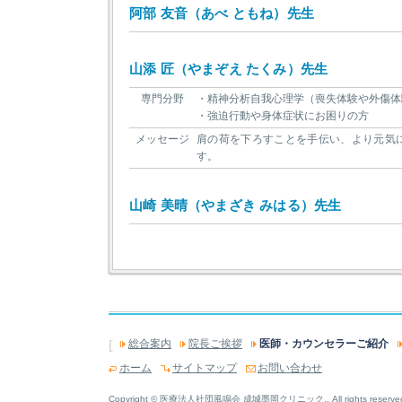
阿部 友音（あべ ともね）先生
山添 匠（やまぞえ たくみ）先生
専門分野
・精神分析自我心理学（喪失体験や外傷体
・強迫行動や身体症状にお困りの方
メッセージ
肩の荷を下ろすことを手伝い、より元気
す。
山崎 美晴（やまざき みはる）先生
[
総合案内
院長ご挨拶
医師・カウンセラーご紹介
ホーム
サイトマップ
お問い合わせ
Copyright © 医療法人社団風鳴会 成城墨岡クリニック., All rights reserve