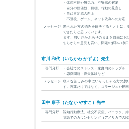
・体調不良や無気力、不安感の解消
・自分の価値観、目標、行動の見直し
・自己肯定感の向上
・不登校、ゲーム、ネット依存への対応
メッセージ
来られた方の悩みを解決するとともに、
できたらと思っています。
まず、思い浮かぶありのままを自由にお
ちらからの意見も言い、問題の解決の糸口
市川 和代（いちかわ かずよ）先生
専門分野
・会社でのストレス・家庭内のトラブル
・恋愛問題・喪失体験など
メッセージ
様々な苦しみの中にいらっしゃる方の想
す。言葉だけではなく、コラージュや描画
田中 康子（たなか やすこ）先生
専門分野
認知行動療法、社交不安症、パニック、抑
英語でのカウンセリング（アメリカでの臨