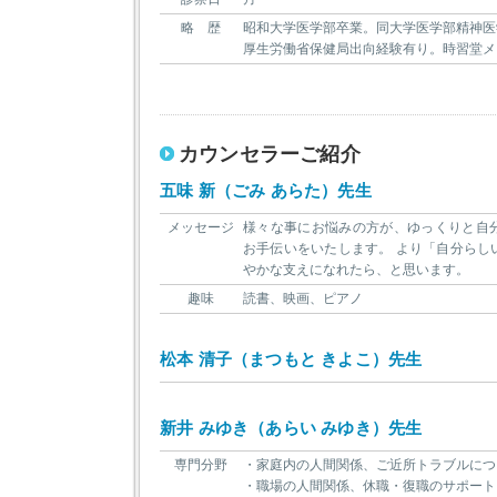
略 歴
昭和大学医学部卒業。同大学医学部精神医
厚生労働省保健局出向経験有り。時習堂メ
カウンセラーご紹介
五味 新（ごみ あらた）先生
メッセージ
様々な事にお悩みの方が、ゆっくりと自
お手伝いをいたします。 より「自分らし
やかな支えになれたら、と思います。
趣味
読書、映画、ピアノ
松本 清子（まつもと きよこ）先生
新井 みゆき（あらい みゆき）先生
専門分野
・家庭内の人間関係、ご近所トラブルにつ
・職場の人間関係、休職・復職のサポート